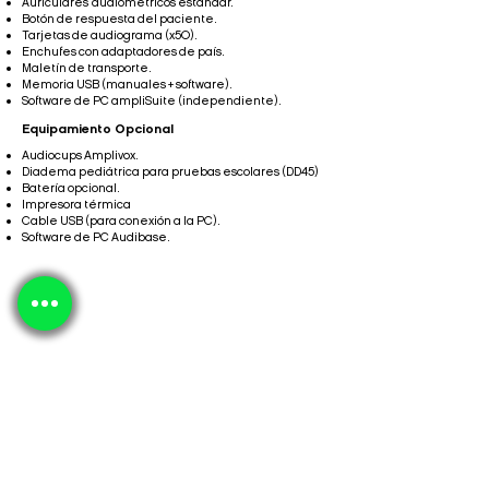
Auriculares audiométricos estándar.
Botón de respuesta del paciente.
Tarjetas de audiograma (x50).
Enchufes con adaptadores de país.
Maletín de transporte.
Memoria USB (manuales + software).
Software de PC ampliSuite (independiente).
Equipamiento Opcional
Audiocups Amplivox.
Diadema pediátrica para pruebas escolares (DD45)
Batería opcional.
Impresora térmica
Cable USB (para conexión a la PC).
Software de PC Audibase.