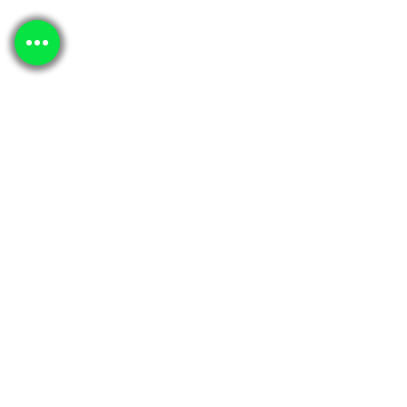
resolución y FMDPOAE®.
100250-US2-T: TEOAE de screening y diagnóstico.
100250-US3: Audiometría Clase 3 (vía aérea), DPOAE y
TEOAE de screening y diagnóstico con alta resolución,
umbral FMDPOAE® y DPOAE.
100250-US4: TEOAE y DPOAE de screening y
diagnóstico con umbral de alta resolución, FMDPOAE®
y DPOAE
Catálogo
Ficha Técnica
Lo quiero!