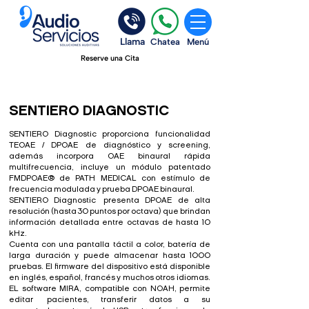
Llama
Chatea
Menú
Reserve una Cita
SENTIERO DIAGNOSTIC
SENTIERO Diagnostic proporciona funcionalidad
TEOAE / DPOAE de diagnóstico y screening,
además incorpora OAE binaural rápida
multifrecuencia, incluye un módulo patentado
FMDPOAE® de PATH MEDICAL con estímulo de
frecuencia modulada y prueba DPOAE binaural.
SENTIERO Diagnostic presenta DPOAE de alta
resolución (hasta 30 puntos por octava) que brindan
información detallada entre octavas de hasta 10
kHz.
Cuenta con una pantalla táctil a color, batería de
larga duración y puede almacenar hasta 1000
pruebas. El firmware del dispositivo está disponible
en inglés, español, francés y muchos otros idiomas.
EL software MIRA, compatible con NOAH, permite
editar pacientes, transferir datos a su