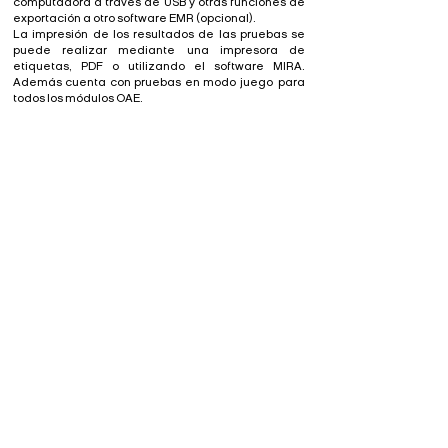
computadora a través de USB y otras funciones de
exportación a otro software EMR (opcional).
La impresión de los resultados de las pruebas se
puede realizar mediante una impresora de
etiquetas, PDF o utilizando el software MIRA.
Además cuenta con pruebas en modo juego
para
todos los módulos OAE.
Hay 4 opciones establecidas para SENTIERO
Diagnostic, todas con opciones de actualización
adicionales:
100250-US2: DPOAE de screening y diagnóstico con alta